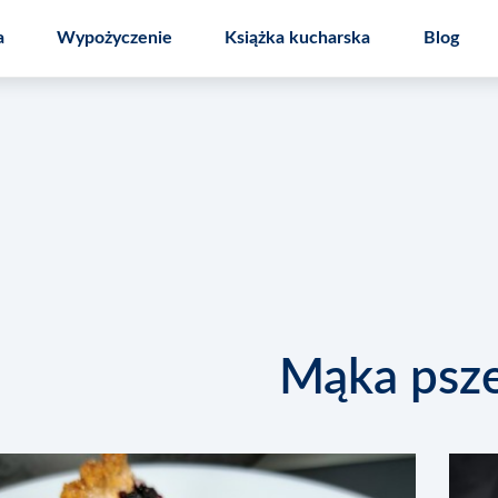
a
Wypożyczenie
Książka kucharska
Blog
 kuchenny
Speedcook PRO
Nakładka Mal
Mąka psz