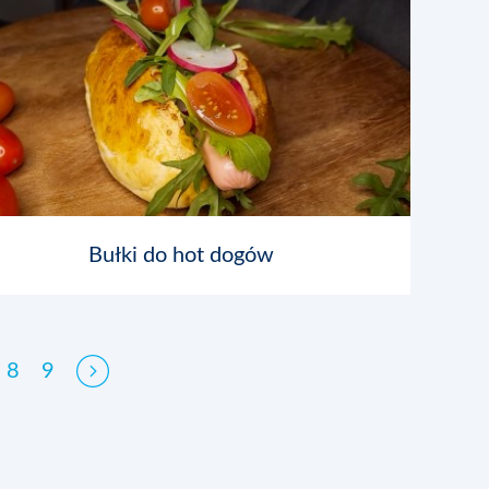
Bułki do hot dogów
8
9