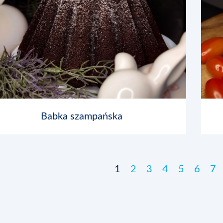
Babka szampańska
1
2
3
4
5
6
7