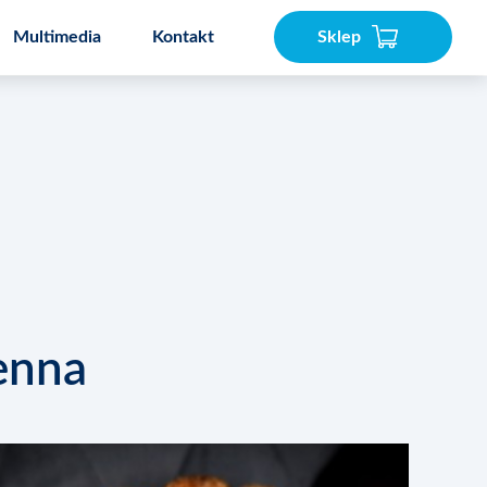
Multimedia
Kontakt
Sklep
akser
Speedcook PRO 3L
enna