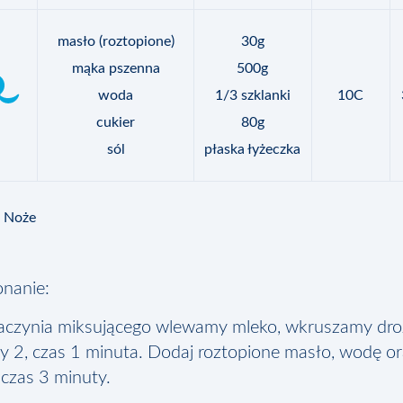
masło (roztopione)
30g
mąka pszenna
500g
woda
1/3 szklanki
10C
cukier
80g
sól
płaska łyżeczka
Noże
nanie:
aczynia miksującego wlewamy mleko, wkruszamy droż
y 2, czas 1 minuta. Dodaj roztopione masło, wodę ora
czas 3 minuty.