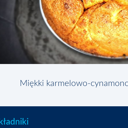
Miękki karmelowo-cynamonow
kładniki