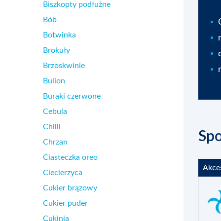
Biszkopty podłużne
Bób
Botwinka
Brokuły
Brzoskwinie
Bulion
Buraki czerwone
Cebula
Chilli
Sp
Chrzan
Ciasteczka oreo
Akce
Ciecierzyca
Cukier brązowy
Cukier puder
Cukinia