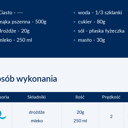
Ciasto - ---
woda - 1/3 szklanki
mąka pszenna - 500g
cukier - 80g
drożdże - 20g
sól - płaska łyżeczka
mleko - 250 ml
masło - 30g
osób wykonania
soria
Składniki
Ilość
Prędkość
drożdże
20g
2
mleko
250 ml