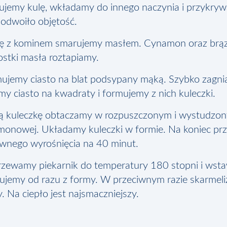
jemy kulę, wkładamy do innego naczynia i przykryw
odwoiło objętość.
ę z kominem smarujemy masłem. Cynamon oraz brązo
ostki masła roztapiamy.
jemy ciasto na blat podsypany mąką. Szybko zagnia
imy ciasto na kwadraty i formujemy z nich kuleczki.
ą kuleczkę obtaczamy w rozpuszczonym i wystudzon
onowej. Układamy kuleczki w formie. Na koniec pr
wnego wyrośnięcia na 40 minut.
zewamy piekarnik do temperatury 180 stopni i wsta
jemy od razu z formy. W przeciwnym razie skarmeliz
. Na ciepło jest najsmaczniejszy.