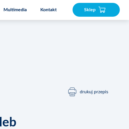
Multimedia
Kontakt
Sklep
akser
Speedcook PRO 3L
drukuj przepis
leb