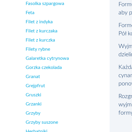
Fasolka szpargowa
Formu
aby p
Feta
Filet z indyka
Form
Filet z kurczaka
Pół k
Filet z kurczka
Wyjmu
Filety rybne
dziel
Galaretka cytrynowa
Każd
Gorzka czekolada
cynam
Granat
pono
Grejpfrut
Gruszki
Rozgr
Grzanki
wyjmu
formy
Grzyby
Grzyby suszone
Herbatniki