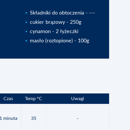
Składniki do obtoczenia - ---
cukier brązowy - 250g
cynamon - 2 łyżeczki
masło (roztopione) - 100g
Czas
Temp °C
Uwagi
1 minuta
35
-