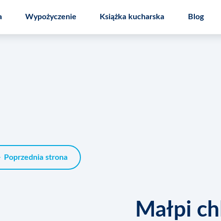
a
Wypożyczenie
Książka kucharska
Blog
 kuchenny
Speedcook PRO
Nakładka Mal
Poprzednia strona
Małpi ch