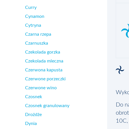
Curry
Cynamon
Cytryna
Czarna rzepa
Czarnuszka
Czekolada gorzka
Czekolada mleczna
Czerwona kapusta
Czerwone porzeczki
Czerwone wino
Wyko
Czosnek
Do n
Czosnek granulowany
obrot
Drożdże
10C, 
Dynia