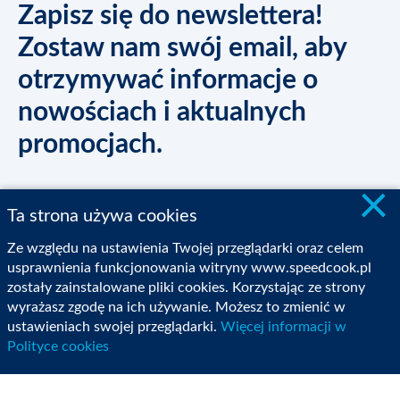
Zapisz się do newslettera!
Zostaw nam swój email, aby
otrzymywać informacje o
nowościach i aktualnych
promocjach.
×
Ta strona używa cookies
Inspiracje
Ze względu na ustawienia Twojej przeglądarki oraz celem
usprawnienia funkcjonowania witryny www.speedcook.pl
zostały zainstalowane pliki cookies. Korzystając ze strony
Zakupy
wyrażasz zgodę na ich używanie. Możesz to zmienić w
ustawieniach swojej przeglądarki.
Więcej informacji w
Polityce cookies
Sklep Internetowy