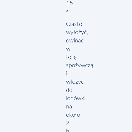
15
s.
Ciasto
wyłożyć,
owinąć
w
folię
spożywczą
i
włożyć
do
lodówki
na
około
2
h.