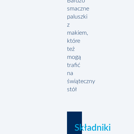
Bardzo
smaczne
paluszki
z
makiem,
które
też
mogą
trafić
na
świąteczny
stół
Składniki