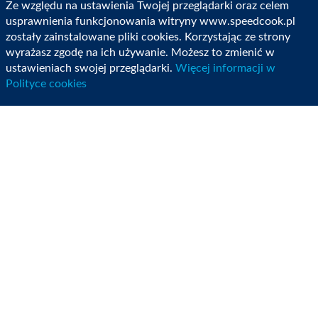
rogi
Ze względu na ustawienia Twojej przeglądarki oraz celem
na
usprawnienia funkcjonowania witryny www.speedcook.pl
zostały zainstalowane pliki cookies. Korzystając ze strony
masło,
wyrażasz zgodę na ich używanie. Możesz to zmienić w
składając
ustawieniach swojej przeglądarki.
Więcej informacji w
na
Polityce cookies
trzy.
Ciasto
rozwałkować
na
prostokąt
mniej
więcej
o
bokach
70x40
cm.