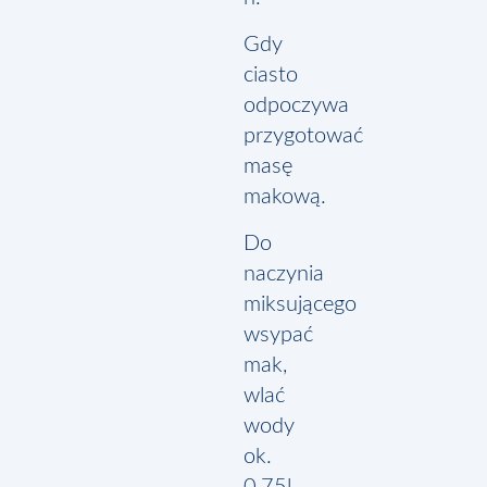
Gdy
ciasto
odpoczywa
przygotować
masę
makową.
Do
naczynia
miksującego
wsypać
mak,
wlać
wody
ok.
0,75l