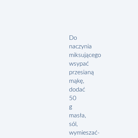
Noże
Mieszad
Do
naczynia
miksującego
wsypać
przesianą
mąkę,
dodać
50
g
masła,
sól,
wymieszać-