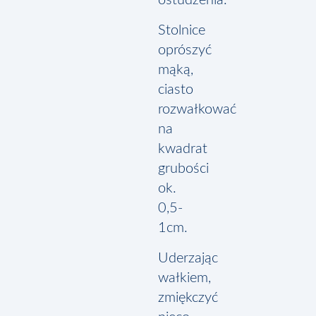
Stolnice
oprószyć
mąką,
ciasto
rozwałkować
na
kwadrat
grubości
ok.
0,5-
1cm.
Uderzając
wałkiem,
zmiękczyć