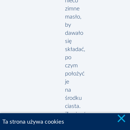
nieco
zimne
masło,
by
dawało
się
składać,
po
czym
położyć
je
na
środku
ciasta.
×
Zawinąć
Ta strona używa cookies
jego