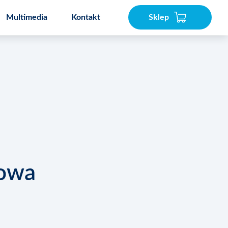
Multimedia
Kontakt
Sklep
akser
Speedcook PRO 3L
owa