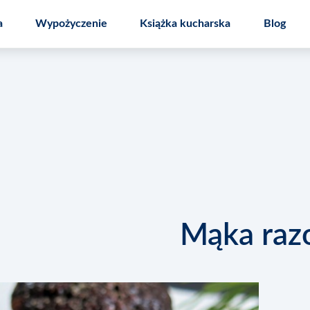
a
Wypożyczenie
Książka kucharska
Blog
 kuchenny
Speedcook PRO
Nakładka Mal
Mąka raz