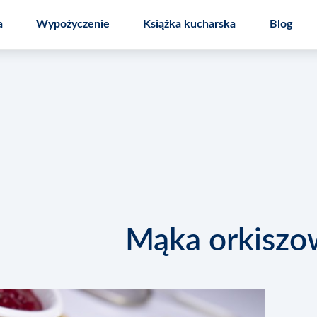
a
Wypożyczenie
Książka kucharska
Blog
 kuchenny
Speedcook PRO
Nakładka Mal
Mąka orkiszo