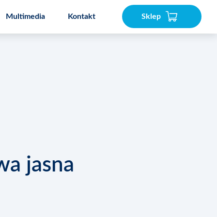
Multimedia
Kontakt
Sklep
akser
Speedcook PRO 3L
wa jasna