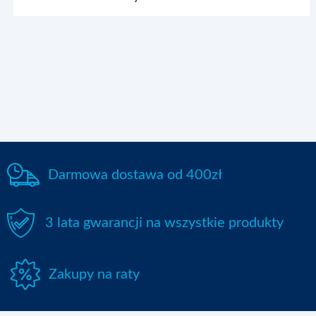
Urządzenia
Wypożyczenie
Książka kucharska
Darmowa dostawa od 400zł
Blog
3 lata gwarancji na wszystkie produkty
Multimedia
Zakupy na raty
Kontakt