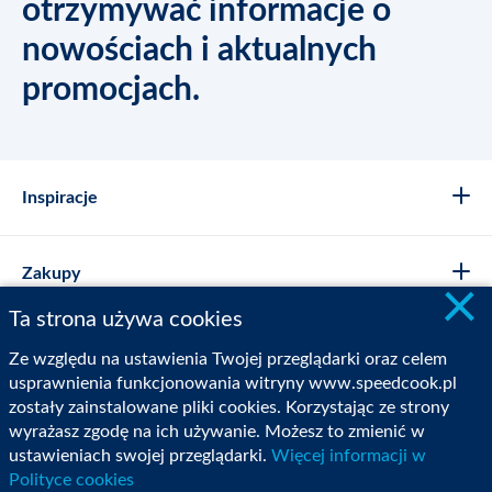
otrzymywać informacje o
nowościach i aktualnych
promocjach.
Inspiracje
Zakupy
×
Ta strona używa cookies
Sklep Internetowy
Ze względu na ustawienia Twojej przeglądarki oraz celem
usprawnienia funkcjonowania witryny www.speedcook.pl
zostały zainstalowane pliki cookies. Korzystając ze strony
Moje konto
wyrażasz zgodę na ich używanie. Możesz to zmienić w
ustawieniach swojej przeglądarki.
Więcej informacji w
Polityce cookies