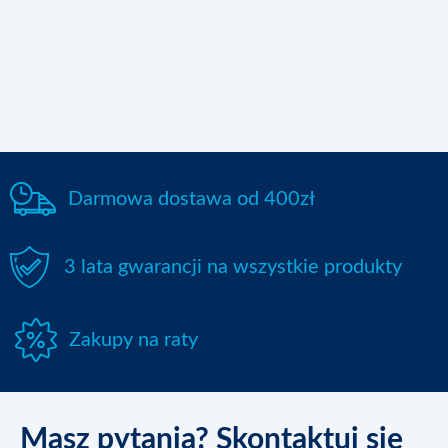
Urządzenia
Wypożyczenie
Książka kucharska
Darmowa dostawa od 400zł
Blog
3 lata gwarancji na wszystkie produkty
Multimedia
Zakupy na raty
Kontakt
Masz pytania? Skontaktuj się