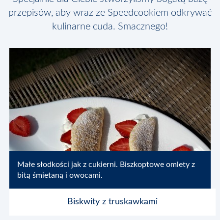
przepisów, aby wraz ze Speedcookiem odkrywać
kulinarne cuda. Smacznego!
Małe słodkości jak z cukierni. Biszkoptowe omlety z
bitą śmietaną i owocami.
Biskwity z truskawkami