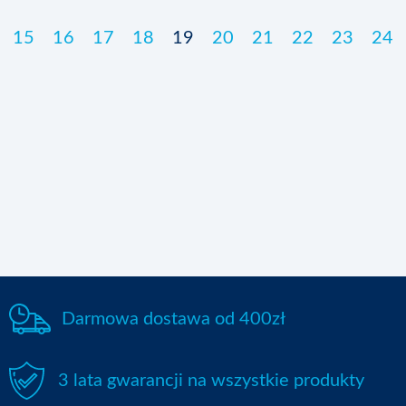
15
16
17
18
19
20
21
22
23
24
Darmowa dostawa od 400zł
3 lata gwarancji na wszystkie produkty