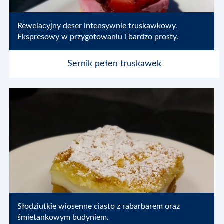
Rewelacyjny deser intensywnie truskawkowy.
Ekspresowy w przygotowaniu i bardzo prosty.
Sernik pełen truskawek
Urządzenia
Wypożyczenie
Książka kucharska
Słodziutkie wiosenne ciasto z rabarbarem oraz
śmietankowym budyniem.