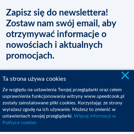
Zapisz się do newslettera!
Zostaw nam swój email, aby
otrzymywać informacje o
nowościach i aktualnych
promocjach.
×
Ta strona używa cookies
Inspiracje
Ze względu na ustawienia Twojej przeglądarki oraz celem
usprawnienia funkcjonowania witryny www.speedcook.pl
zostały zainstalowane pliki cookies. Korzystając ze strony
Zakupy
wyrażasz zgodę na ich używanie. Możesz to zmienić w
ustawieniach swojej przeglądarki.
Więcej informacji w
Polityce cookies
Sklep Internetowy