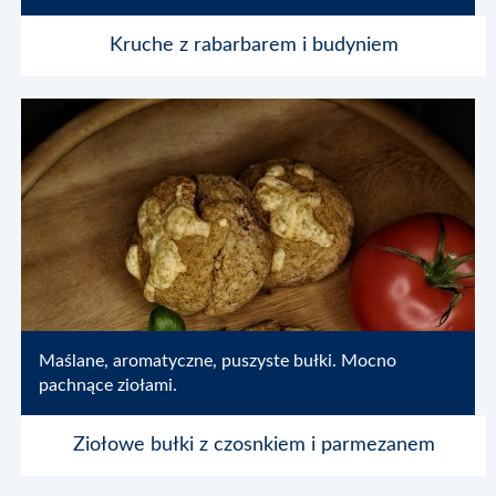
Blog
Kruche z rabarbarem i budyniem
Multimedia
Kontakt
Maślane, aromatyczne, puszyste bułki. Mocno
pachnące ziołami.
Ziołowe bułki z czosnkiem i parmezanem