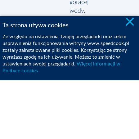
gorącej
wody.
×
Wystudzić
Ta strona używa cookies
i
odstawić
Ze względu na ustawienia Twojej przeglądarki oraz celem
usprawnienia funkcjonowania witryny www.speedcook.pl
do
zostały zainstalowane pliki cookies. Korzystając ze strony
lekkiego
wyrażasz zgodę na ich używanie. Możesz to zmienić w
stężenia.
ustawieniach swojej przeglądarki.
Więcej informacji w
Polityce cookies
Do
czystego
i
suchego
naczynia
miksującego
założyć
mieszadło,