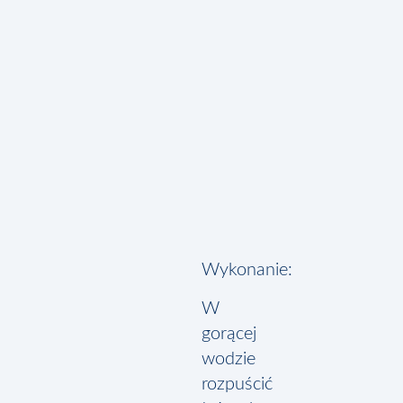
cukier pude
rozpuszczona
ostudzona galar
Noże
Mieszad
Wykonanie:
W
gorącej
wodzie
rozpuścić