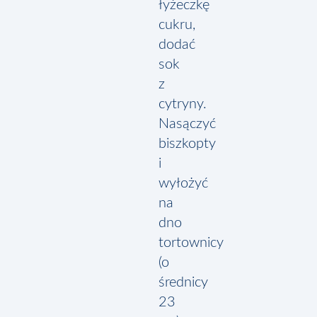
łyżeczkę
cukru,
dodać
sok
z
cytryny.
Nasączyć
biszkopty
i
wyłożyć
na
dno
tortownicy
(o
średnicy
23