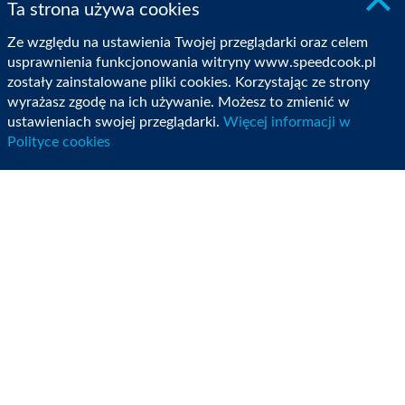
×
Ta strona używa cookies
3,
czas
Ze względu na ustawienia Twojej przeglądarki oraz celem
3
usprawnienia funkcjonowania witryny www.speedcook.pl
zostały zainstalowane pliki cookies. Korzystając ze strony
minuty.
wyrażasz zgodę na ich używanie. Możesz to zmienić w
Dodajemy
ustawieniach swojej przeglądarki.
Więcej informacji w
banany
Polityce cookies
z
jajkami
i
mieszamy
-
obroty
2,
czas
20
sekund.