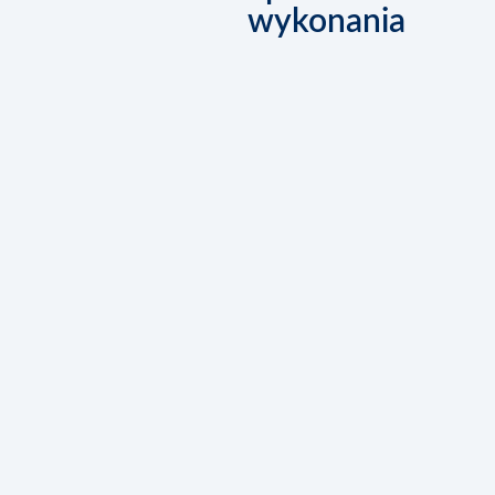
wykonania
Kontakt
Akcesoria
Składniki
banany (dojrza
jajka
ekstrakt wanil
masło (miękki
cukier pude