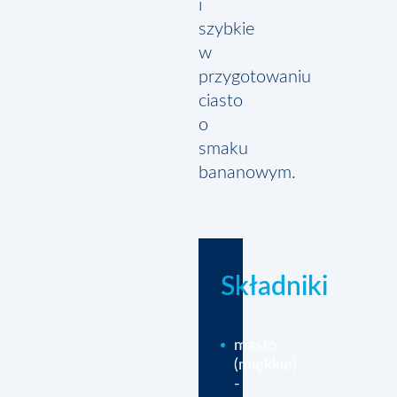
i
szybkie
w
przygotowaniu
ciasto
o
smaku
bananowym.
Składniki
masło
(miękkie)
-