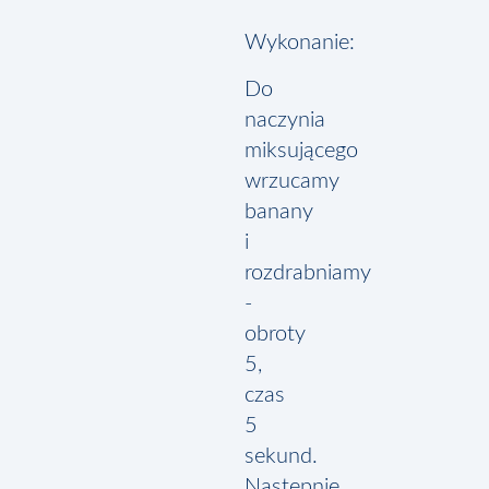
Wykonanie:
Do
naczynia
miksującego
wrzucamy
banany
i
rozdrabniamy
-
obroty
5,
czas
5
sekund.
Następnie