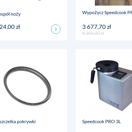
Wypożycz Speedcook 
espół noży
24,00 zł
3 677,70 zł
4 305,00 zł
szczelka pokrywki
Speedcook PRO 3L