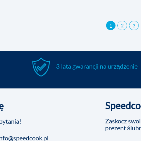
1
2
3
3 lata gwarancji na urządzenie
ę
Speedcoo
Zaskocz swoic
pytania!
prezent ślub
info@speedcook.pl