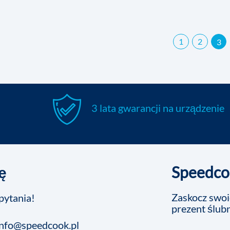
1
2
3
3 lata gwarancji na urządzenie
ę
Speedcoo
Zaskocz swoic
pytania!
prezent ślub
info@speedcook.pl