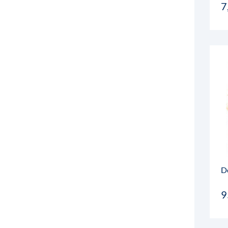
7
D
9